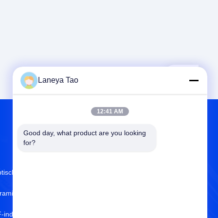
Laneya Tao
12:41 AM
Good day, what product are you looking 
OVER ONS
for?
tische Sensoren
Over ons
ramische condensatoren
ISO-Certificaat
-inducteurs
Kwaliteitscontrole