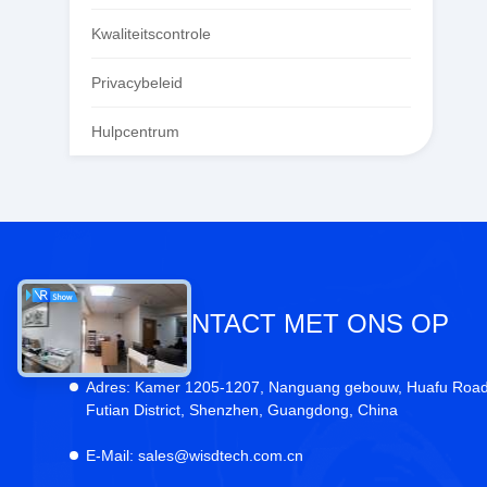
Kwaliteitscontrole
Privacybeleid
Hulpcentrum
NEEM CONTACT MET ONS OP
Adres:
Kamer 1205-1207, Nanguang gebouw, Huafu Road
Futian District, Shenzhen, Guangdong, China
E-Mail:
sales@wisdtech.com.cn