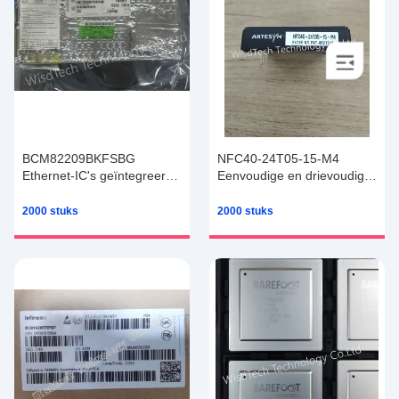
BCM82209BKFSBG
NFC40-24T05-15-M4
Ethernet-IC's geïntegreerde
Eenvoudige en drievoudige
schakelingen IC's
uitgang 40 Watt Breed
ingevoerde DC/DC-
2000 stuks
2000 stuks
omvormers IGBT-module