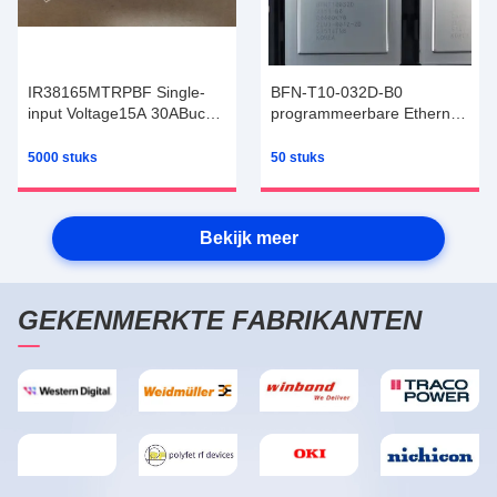
IR38165MTRPBF Single-
BFN-T10-032D-B0
input Voltage15A 30ABuck-
programmeerbare Ethernet-
regulatoren met SVID
switch met een maximale
poortbandbreedte van 2,0
5000 stuks
50 stuks
Tbps
Bekijk meer
GEKENMERKTE FABRIKANTEN