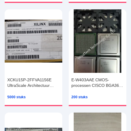
XCKU15P-2FFVA1156E
E-W403AAE CMOS-
UltraScale Architectuur
processen CISCO BGA360
FPGA Field Programmable
geïntegreerde schakelingen
Gate Array
IC's
5000 stuks
200 stuks