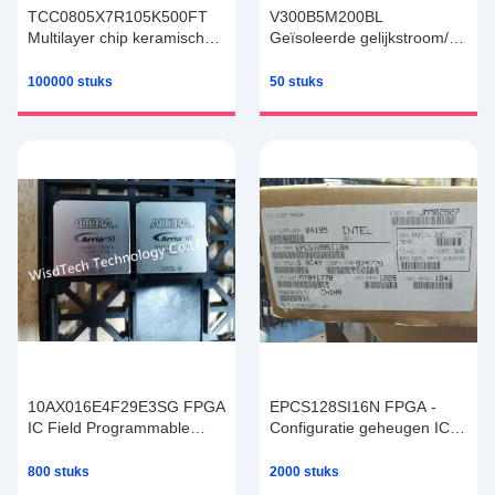
TCC0805X7R105K500FT
V300B5M200BL
Multilayer chip keramische
Geïsoleerde gelijkstroom/
condensatoren CCTC 0805
gelijkstroomomvormers -
X7R 105 50V SMD
door gaten watts- 200 Vin
100000 stuks
50 stuks
condensator MLCC
300 Vout 5 graad - M
10AX016E4F29E3SG FPGA
EPCS128SI16N FPGA -
IC Field Programmable
Configuratie geheugen IC -
Gate Array 10 GX 160
Ser. Config Mem Flash
FPGA
128Mb 40 MHz
800 stuks
2000 stuks