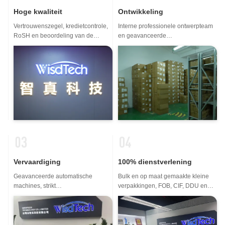
Hoge kwaliteit
Ontwikkeling
Vertrouwenszegel, kredietcontrole,
Interne professionele ontwerpteam
RoSH en beoordeling van de
en geavanceerde
leverancierscapaciteit. Het bedrijf
machineworkshop. We kunnen
heeft een strikt
samenwerken om de producten te
kwaliteitscontrolesysteem en een
ontwikkelen die je nodig hebt.
professioneel testlaboratorium.
Vervaardiging
100% dienstverlening
Geavanceerde automatische
Bulk en op maat gemaakte kleine
machines, strikt
verpakkingen, FOB, CIF, DDU en
procesbesturingssysteem. We
DDP. Laat ons u helpen de beste
kunnen alle elektrische terminals
oplossing te vinden voor al uw
maken die u niet nodig heeft.
zorgen.