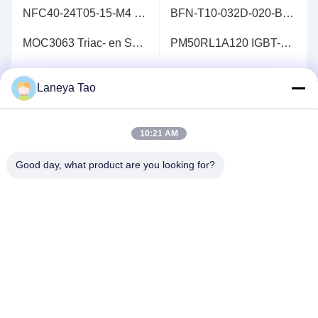
NFC40-24T05-15-M4 Eenvoudige en drievoudige uitgang 40 Watt Breed ingevoerde DC/DC-omvormers IGBT-module
BFN-T10-032D-020-B0 A 64x100G-poorten P4 programmeerbare Ethernet-switch
MOC3063 Triac- en SCR-uitgangsoptocouplers Optocoupler TRIAC
PM50RL1A120 IGBT-modules INTELLIGENT POWER-Modules IPM-Module L1-serie
Bekijk meer
Laneya Tao
10:21 AM
Good day, what product are you looking for?
NEEM CONTACT MET ONS
OP
Adres:
Kamer 1205-1207, Nanguang gebouw,
Huafu Road, Futian District, Shenzhen,
Guangdong, China
E-Mail:
sales@wisdtech.com.cn
Telefoon:
86-0755-23606019