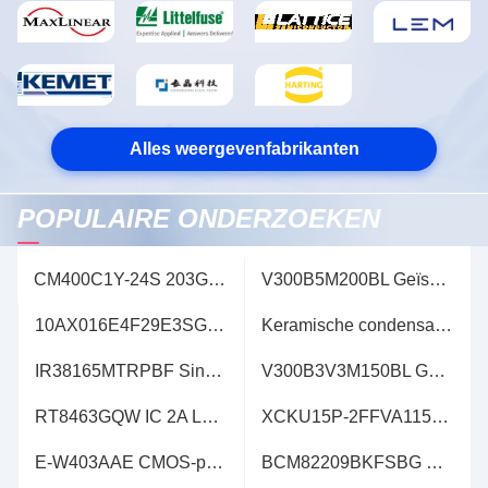
Alles weergevenfabrikanten
POPULAIRE ONDERZOEKEN
CM400C1Y-24S 203G IGBT-Module S-serie AC-Switch IGBT-Module
V300B5M200BL Geïsoleerde gelijkstroom/ gelijkstroomomvormers - door gaten watts- 200 Vin 300 Vout 5 graad - M
10AX016E4F29E3SG FPGA IC Field Programmable Gate Array 10 GX 160 FPGA
Keramische condensatoren TCC1206COG121K202ET Meerlagige chipkeramische condensatoren CCTC 1206 COG 150 2000V SMD condensator MLCC
IR38165MTRPBF Single-input Voltage15A 30ABuck-regulatoren met SVID
V300B3V3M150BL Geïsoleerde gelijkstroom/ gelijkstroomomvormers - door gaten watts- 150 Vin 300 Vout 3.3 Grade- M IGBT-module
RT8463GQW IC 2A LED Driver IC voor PWM dimming met 12-WDFN regulator geïntegreerde schakelingen
XCKU15P-2FFVA1156E UltraScale Architectuur FPGA Field Programmable Gate Array
E-W403AAE CMOS-processen CISCO BGA360 geïntegreerde schakelingen IC's
BCM82209BKFSBG Ethernet-IC's geïntegreerde schakelingen IC's