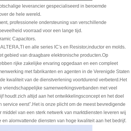
tschalige leverancier gespecialiseerd in beroemde
over de hele wereld.
nt, professionele ondersteuning van verschillende
veelheid voorraad voor een lange tijd.
ramic Capacitors.
ERA,TI en alle series IC's en Resistor,inductor en molds.
et gebied van draagbare elektronische producten.Op
ebben rijke zakelijke ervaring opgedaan en een compleet
nwerking met fabrikanten en agenten in de Verenigde Staten
e kwaliteit van de dienstverlening voortdurend verbeterd.Het
urige vriendschappelijke samenwerkingsverbanden met veel
jf houdt zich altijd aan het ontwikkelingsconcept en het doel
g en service eerst".Het is onze plicht om de meest bevredigende
 middel van een sterk netwerk van marktdiensten leveren wij
 en alomvattende diensten van hoge kwaliteit aan het bedrijf.