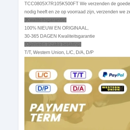
TCC0805X7R105K500FT We verzenden de goederen
nodig heeft en ze op voorraad zijn, verzenden we z
[Kwaliteitsgarantie]
100% NIEUW EN ORIGINAAL,
30-365 DAGEN Kwaliteitsgarantie
[Opinieën inzake betaling]
T/T, Western Union, L/C, D/A, D/P