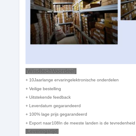
[
Wisdtech
Voordeel]
+ 1
0
Jaarlange ervaring
elektronische onderdelen
+ Veilige bestelling
+ Uitstekende feedback
+ Leverdatum gegarandeerd
+ 100% lage prijs gegarandeerd
+ Export naar
108
In de meeste landen is de tevredenheid 
[Leveringstijd]