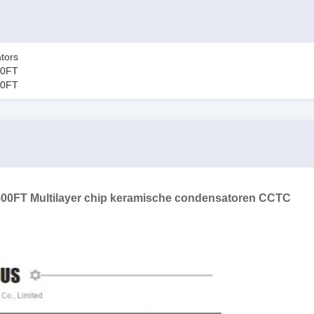
tors
00FT
00FT
FT Multilayer chip keramische condensatoren CCTC