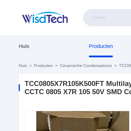
Huis
Producten
Huis
>
Producten
>
Ceramische Condensatoren
>
TCC08
TCC0805X7R105K500FT Multilay
CCTC 0805 X7R 105 50V SMD C