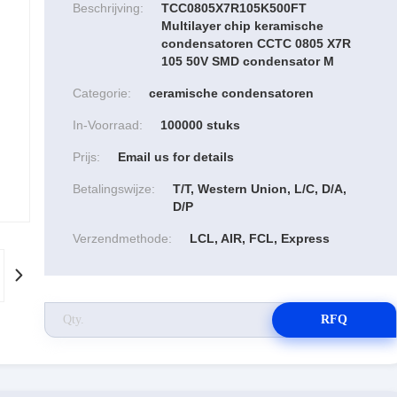
Beschrijving:
TCC0805X7R105K500FT
Multilayer chip keramische
condensatoren CCTC 0805 X7R
105 50V SMD condensator M
Categorie:
ceramische condensatoren
In-Voorraad:
100000 stuks
Prijs:
Email us for details
Betalingswijze:
T/T, Western Union, L/C, D/A,
D/P
Verzendmethode:
LCL, AIR, FCL, Express
RFQ