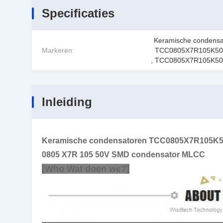
Specificaties
Keramische condensa
Markeren:
TCC0805X7R105K5
,
TCC0805X7R105K5
Inleiding
Keramische condensatoren TCC0805X7R105K500
0805 X7R 105 50V SMD condensator MLCC
[Wh
o
Wat doen we?
]