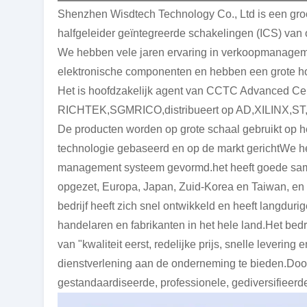
Shenzhen Wisdtech Technology Co., Ltd is een groo
halfgeleider geïntegreerde schakelingen (ICS) van 
We hebben vele jaren ervaring in verkoopmanageme
elektronische componenten en hebben een grote hoe
Het is hoofdzakelijk agent van CCTC Advanced Ce
RICHTEK,SGMRICO,distribueert op AD,XILINX,ST,ALT
De producten worden op grote schaal gebruikt op h
technologie gebaseerd en op de markt gerichtWe h
management systeem gevormd.het heeft goede same
opgezet, Europa, Japan, Zuid-Korea en Taiwan, en d
bedrijf heeft zich snel ontwikkeld en heeft langd
handelaren en fabrikanten in het hele land.Het bedri
van "kwaliteit eerst, redelijke prijs, snelle leverin
dienstverlening aan de onderneming te bieden.Door
gestandaardiseerde, professionele, gediversifieerde