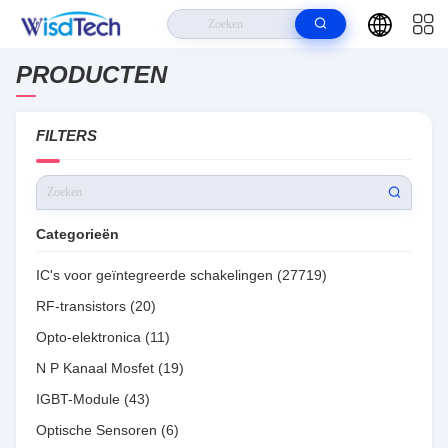
PRODUCTEN
Huis
>
Producten
>
Wisdtech Technology Co.,Limited Producten Online
FILTERS
Categorieën
IC's voor geïntegreerde schakelingen
(27719)
RF-transistors
(20)
Opto-elektronica
(11)
N P Kanaal Mosfet
(19)
IGBT-Module
(43)
Optische Sensoren
(6)