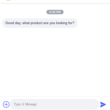
6:45 PM
Good day, what product are you looking for?
NEEM CONTACT MET ONS
OP
Adres:
Kamer 1205-1207, Nanguang gebouw,
Huafu Road, Futian District, Shenzhen,
Guangdong, China
E-Mail:
sales@wisdtech.com.cn
Telefoon:
86-0755-23606019
Privacybeleid |
China Goede kwaliteit IC's voor geïntegreerde
schakelingen Leverancier. Copyright © 2023-2026 Wisdtech Technology
Co.,Limited . Alle Rechten Gereserveerd.