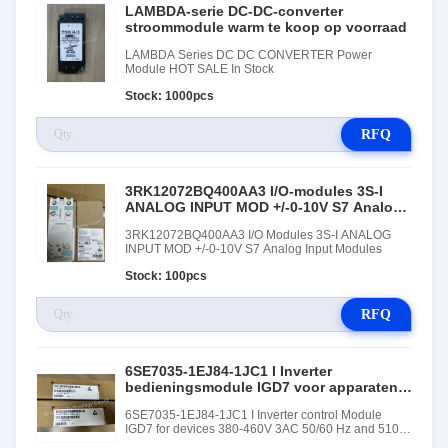
LAMBDA-serie DC-DC-converter
stroommodule warm te koop op voorraad
LAMBDA Series DC DC CONVERTER Power
Module HOT SALE In Stock
Stock: 1000pcs
RFQ
3RK12072BQ400AA3 I/O-modules 3S-I
ANALOG INPUT MOD +/-0-10V S7 Analog
Input Modules
3RK12072BQ400AA3 I/O Modules 3S-I ANALOG
INPUT MOD +/-0-10V S7 Analog Input Modules
Stock: 100pcs
RFQ
6SE7035-1EJ84-1JC1 I Inverter
bedieningsmodule IGD7 voor apparaten
380-460V 3AC 50/60 Hz en 510-620V DC
6SE7035-1EJ84-1JC1 I Inverter control Module
510A
IGD7 for devices 380-460V 3AC 50/60 Hz and 510-
620V DC 510A