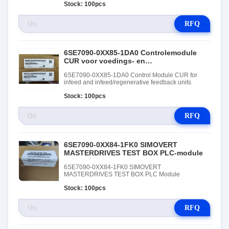
Stock: 100pcs
RFQ
6SE7090-0XX85-1DA0 Controlemodule
CUR voor voedings- en
voedings-/regeneratieve
6SE7090-0XX85-1DA0 Control Module CUR for
terugkoppelingseenheden
infeed and infeed/regenerative feedback units
Stock: 100pcs
RFQ
6SE7090-0XX84-1FK0 SIMOVERT
MASTERDRIVES TEST BOX PLC-module
6SE7090-0XX84-1FK0 SIMOVERT
MASTERDRIVES TEST BOX PLC Module
Stock: 100pcs
RFQ