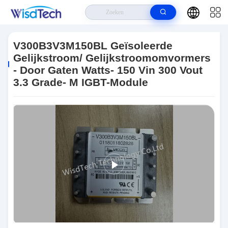
Huis
>
Producten
>
IGBT-Module
>
V300B3V3M150BL Geïsoleerde
Gelijkstroom/ Gelijkstroomomvormers - Door Gaten Watts- 150 Vin 300 Vout
V300B3V3M150BL Geïsoleerde
3.3 Grade- M IGBT-Module
Gelijkstroom/ Gelijkstroomomvormers
- Door Gaten Watts- 150 Vin 300 Vout
3.3 Grade- M IGBT-Module