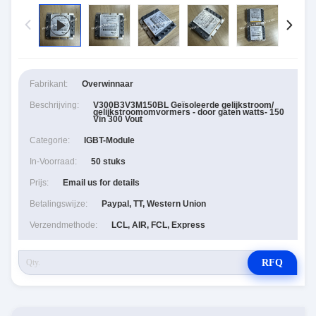
Fabrikant:
Overwinnaar
Beschrijving:
V300B3V3M150BL Geïsoleerde gelijkstroom/
gelijkstroomomvormers - door gaten watts- 150
Vin 300 Vout
Categorie:
IGBT-Module
In-Voorraad:
50 stuks
Prijs:
Email us for details
Betalingswijze:
Paypal, TT, Western Union
Verzendmethode:
LCL, AIR, FCL, Express
RFQ