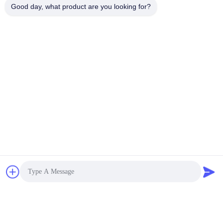
Good day, what product are you looking for?
BT202 dual-mode 5.0 Bluetooth-ontvangmodule voor TF-kaart 
BT201 Module Bluetooth Audio Receiver Playback Module
V300B5M200BL Geïsoleerde gelijkstroom/ gelijkstroomomvorme
V300B5M200BL Isolated DC/DC Converters - Through Hole
Watts- 200 Vin 300 Vout 5 Grade - M
VI-HAMD-EM HAM - AC-harmonische attenuatormodule AC/D
VI-HAMD-EM HAM - AC Harmonic Attenuator Module
AC/DC Power Modules
VI-BAMD-EM AC/DC-kernmodules HAM-AC-harmonische atte
VI-BAMD-EM AC/DC Power Modules HAM-AC Harmonic
Attenuator Module
V375A48C600A 375Vin/ 48Vout / 600Watt DC-DC converter m
V375A48C600A 375Vin/ 48Vout / 600Watts DC-DC
Converter Module IGBT Module