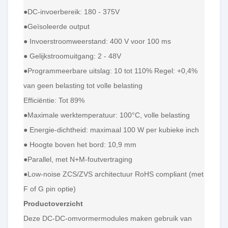
●DC-invoerbereik: 180 - 375V
●Geïsoleerde output
● Invoerstroomweerstand: 400 V voor 100 ms
● Gelijkstroomuitgang: 2 - 48V
●Programmeerbare uitslag: 10 tot 110% Regel: +0,4%
van geen belasting tot volle belasting
Efficiëntie: Tot 89%
●Maximale werktemperatuur: 100°C, volle belasting
● Energie-dichtheid: maximaal 100 W per kubieke inch
● Hoogte boven het bord: 10,9 mm
●Parallel, met N+M-foutvertraging
●Low-noise ZCS/ZVS architectuur RoHS compliant (met
F of G pin optie)
Productoverzicht
Deze DC-DC-omvormermodules maken gebruik van