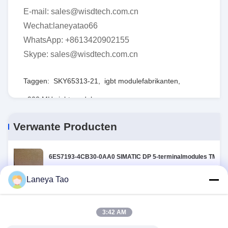
E-mail: sales@wisdtech.com.cn
Wechat:laneyatao66
WhatsApp: +8613420902155
Skype: sales@wisdtech.com.cn
Taggen:
SKY65313-21
,
igbt modulefabrikanten
,
900 MHz igbt module
Verwante Producten
6ES7193-4CB30-0AA0 SIMATIC DP 5-terminalmodules TM-E1
6ES7193-4CB30-0AA0 SIMATIC DP 5 terminal modules
TM-E15C24-01
Laneya Tao
V375A48C600BL Geïsoleerde module DC DC converter 1 Uitga
3:42 AM
V375A48C600BL Isolated Module DC DC Converter 1
Output 48V 12.5A 250V - 425V Input