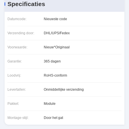
Specificaties
Datumcode:
Nieuwste code
Verzending door:
DHL/UPS/Fedex
Voorwaarde:
Nieuw*Originaal
Garantie:
365 dagen
Loodvrij:
RoHS-conform
Levertallen:
Onmiddellijke verzending
Pakket:
Module
Montage-stijl:
Door het gat