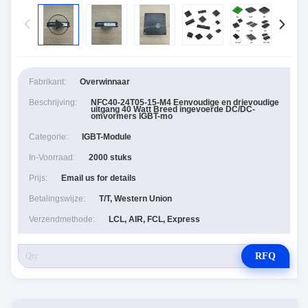
Fabrikant:
Overwinnaar
Beschrijving:
NFC40-24T05-15-M4 Eenvoudige en drievoudige
uitgang 40 Watt Breed ingevoerde DC/DC-
omvormers IGBT-mo
Categorie:
IGBT-Module
In-Voorraad:
2000 stuks
Prijs:
Email us for details
Betalingswijze:
T/T, Western Union
Verzendmethode:
LCL, AIR, FCL, Express
RFQ