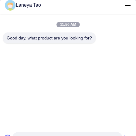
Laneya Tao
Verzenden
11:50 AM
Good day, what product are you looking for?
NEEM CONTACT MET ONS
OP
Adres:
Kamer 1205-1207, Nanguang gebouw,
Huafu Road, Futian District, Shenzhen,
Guangdong, China
E-Mail:
sales@wisdtech.com.cn
Telefoon:
86-0755-23606019
Privacybeleid |
China Goede kwaliteit IC's voor geïntegreerde