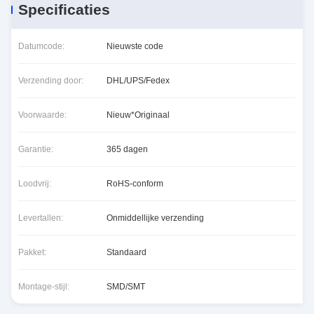
Specificaties
Datumcode:
Nieuwste code
Verzending door:
DHL/UPS/Fedex
Voorwaarde:
Nieuw*Originaal
Garantie:
365 dagen
Loodvrij:
RoHS-conform
Levertallen:
Onmiddellijke verzending
Pakket:
Standaard
Montage-stijl:
SMD/SMT