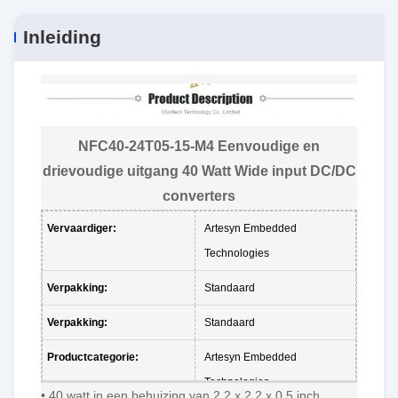
Inleiding
NFC40-24T05-15-M4 Eenvoudige en
drievoudige uitgang 40 Watt Wide input DC/DC
converters
Vervaardiger:
Artesyn Embedded
Technologies
Verpakking:
Standaard
Verpakking:
Standaard
Productcategorie:
Artesyn Embedded
Technologies
• 40 watt in een behuizing van 2,2 x 2,2 x 0,5 inch