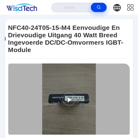
Huis
>
Producten
>
IGBT-Module
>
NFC40-24T05-15-M4 Eenvoudige
En Drievoudige Uitgang 40 Watt Breed Ingevoerde DC/DC-Omvormers
NFC40-24T05-15-M4 Eenvoudige En
IGBT-Module
Drievoudige Uitgang 40 Watt Breed
Ingevoerde DC/DC-Omvormers IGBT-
Module