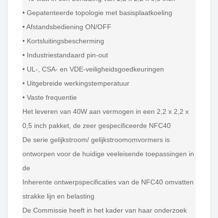
Merk:
Artesyn Embedded
• Gepatenteerde topologie met basisplaatkoeling
Technologies
• Afstandsbediening ON/OFF
• Kortsluitingsbescherming
Subcategorie:
DC-DC-omvormer
• Industriestandaard pin-out
• UL-, CSA- en VDE-veiligheidsgoedkeuringen
• Uitgebreide werkingstemperatuur
• Vaste frequentie
Het leveren van 40W aan vermogen in een 2,2 x 2,2 x
0,5 inch pakket, de zeer gespecificeerde NFC40
De serie gelijkstroom/ gelijkstroomomvormers is
ontworpen voor de huidige veeleisende toepassingen in
de
Inherente ontwerpspecificaties van de NFC40 omvatten
strakke lijn en belasting
De Commissie heeft in het kader van haar onderzoek