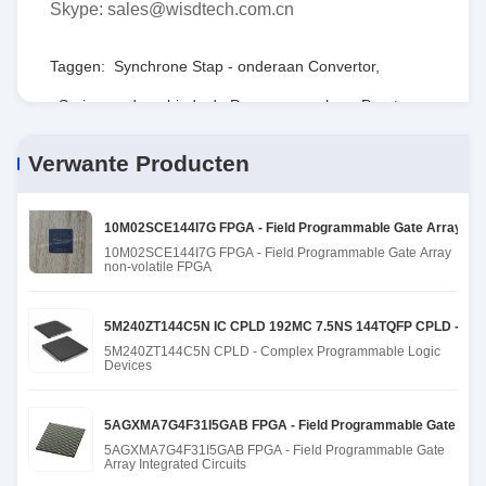
Skype: sales@wisdtech.com.cn
Taggen:
Synchrone Stap - onderaan Convertor
,
Serie van de gebieds de Programmeerbare Poort
,
RT8077GQW
Verwante Producten
10M02SCE144I7G FPGA - Field Programmable Gate Array niet
10M02SCE144I7G FPGA - Field Programmable Gate Array
non-volatile FPGA
5M240ZT144C5N IC CPLD 192MC 7.5NS 144TQFP CPLD - Comp
5M240ZT144C5N CPLD - Complex Programmable Logic
Devices
5AGXMA7G4F31I5GAB FPGA - Field Programmable Gate Array
5AGXMA7G4F31I5GAB FPGA - Field Programmable Gate
Array Integrated Circuits