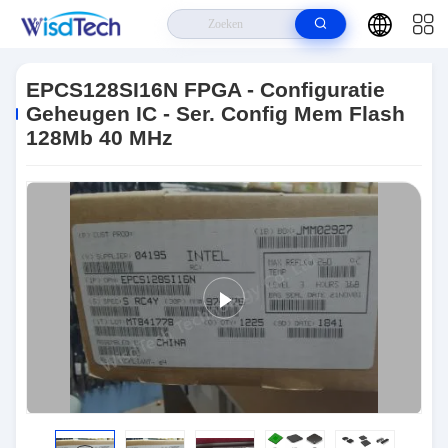
Huis
>
Producten
>
IC's Voor Geïntegreerde Schakelingen
>
EPCS128SI16N FPGA - Configuratie Geheugen IC - Ser. Config Mem Flash
EPCS128SI16N FPGA - Configuratie
128Mb 40 MHz
Geheugen IC - Ser. Config Mem Flash
128Mb 40 MHz