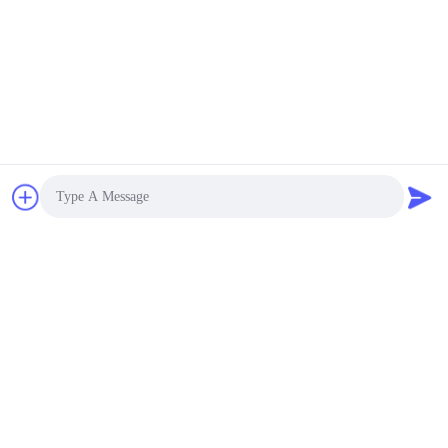
2000PCS
1PCS
Voorraad:
MOQ:
Photo
Video Call
Audio Call