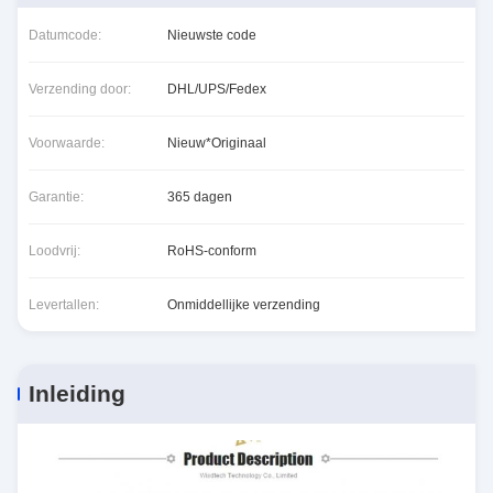
Datumcode:
Nieuwste code
Verzending door:
DHL/UPS/Fedex
Voorwaarde:
Nieuw*Originaal
Garantie:
365 dagen
Loodvrij:
RoHS-conform
Levertallen:
Onmiddellijke verzending
Inleiding