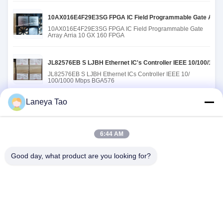
10AX016E4F29E3SG FPGA IC Field Programmable Gate Arra
10AX016E4F29E3SG FPGA IC Field Programmable Gate
Array Arria 10 GX 160 FPGA
JL82576EB S LJBH Ethernet IC's Controller IEEE 10/100/10
JL82576EB S LJBH Ethernet ICs Controller IEEE 10/
100/1000 Mbps BGA576
Laneya Tao
EPM2210F256C4N CPLD - Complexe programmeerbare logisch
EPM2210F256C4N CPLD - Complex Programmable Logic
Devices integrated circuits
6:44 AM
BFN-T10-032D-020-B0 A 64x100G-poorten P4 programmeerba
Good day, what product are you looking for?
BFN-T10-032D-020-B0 A 64x100G ports P4 programmable
Ethernet switch
VERZEND RFQ