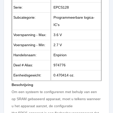
Serie:
EPCS128
Subcategorie:
Programmeerbare logica-
IC's
Voerspanning - Max:
3.6 V
Voerspanning - Min:
2.7 V
Handelsnaam:
Enpirion
Deel # Alias:
974776
Eenheidsgewicht:
0.470414 oz.
Beschrijving
Om een systeem te configureren met behulp van een
op SRAM gebaseerd apparaat, moet u telkens wanneer
u het apparaat aanzet, de configuratie
Het EPCS-apparaat is een flashgeheugenapparaat dat