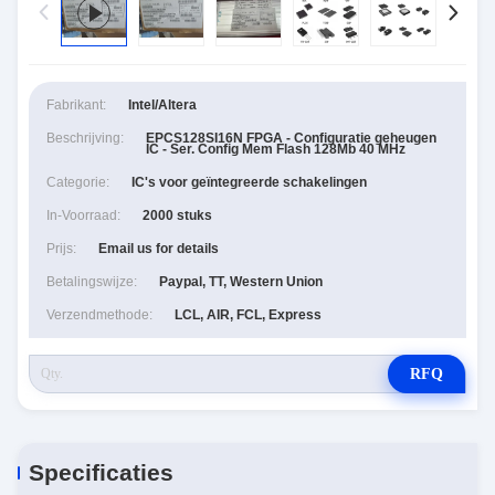
Fabrikant:
Intel/Altera
Beschrijving:
EPCS128SI16N FPGA - Configuratie geheugen
IC - Ser. Config Mem Flash 128Mb 40 MHz
Categorie:
IC's voor geïntegreerde schakelingen
In-Voorraad:
2000 stuks
Prijs:
Email us for details
Betalingswijze:
Paypal, TT, Western Union
Verzendmethode:
LCL, AIR, FCL, Express
RFQ
Specificaties