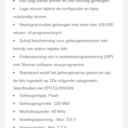
Een laag aantal pinnen en niet-vluchtig geheugen
Lage stroom tijdens de configuratie en bijna
nulstandby stroom
Reprogrammabel geheugen met meer dan 100.000
wissen- of programmacycli
Schrijf bescherming voor geheugensectoren met
behulp van status register bits
Ondersteuning van in-systeemprogrammering (ISP)
met Stunner-software-stuurprogramma
Standaard wordt het geheugenarray gewist en zijn
de bits ingesteld op 1
De volgende categorieën:
.
Specificaties van EPCS128SI16N:
Geheugentype: Flash
Geheugengrootte: 128 Mbit
Werksfrequentie: 40 MHz
Voedingsspanning - Max: 3,6 V
Voerspanning - Min: 2,7 V