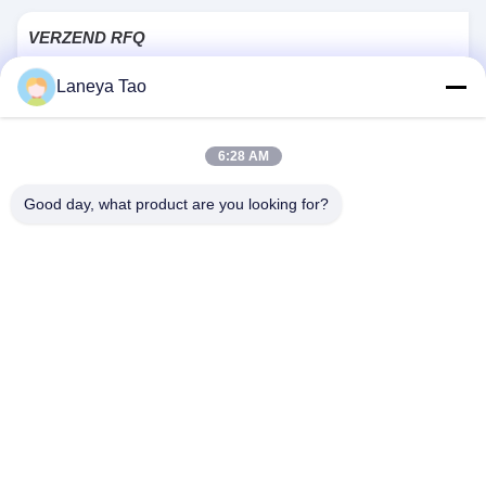
RT8077GQW
VERZEND RFQ
Laneya Tao
2000PCS
1PCS
Voorraad:
MOQ:
6:28 AM
Good day, what product are you looking for?