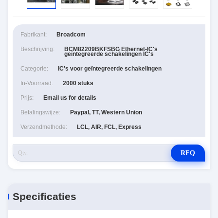
Fabrikant:
Broadcom
Beschrijving:
BCM82209BKFSBG Ethernet-IC's
geïntegreerde schakelingen IC's
Categorie:
IC's voor geïntegreerde schakelingen
In-Voorraad:
2000 stuks
Prijs:
Email us for details
Betalingswijze:
Paypal, TT, Western Union
Verzendmethode:
LCL, AIR, FCL, Express
RFQ
Specificaties