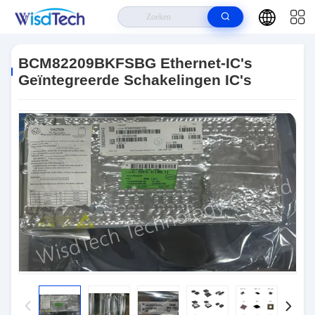
Huis
>
Producten
>
IC's Voor Geïntegreerde Schakelingen
>
BCM82209BKFSBG Ethernet-IC's Geïntegreerde Schakelingen IC's
BCM82209BKFSBG Ethernet-IC's
Geïntegreerde Schakelingen IC's