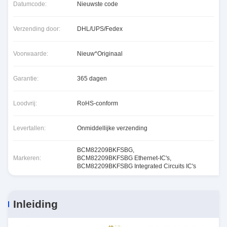
Datumcode:
Nieuwste code
Verzending door:
DHL/UPS/Fedex
Voorwaarde:
Nieuw*Originaal
Garantie:
365 dagen
Loodvrij:
RoHS-conform
Levertallen:
Onmiddellijke verzending
BCM82209BKFSBG
,
Markeren:
BCM82209BKFSBG Ethernet-IC's
,
BCM82209BKFSBG Integrated Circuits IC's
Inleiding