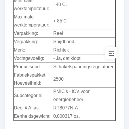
Minimale
- 40 C.
werktemperatuur:
Maximale
+ 85 C
werktemperatuur:
Verpakking:
Reel
Verpakking:
Snijdband
Merk:
Richtek
Vochtgevoelig:
- Ja, dat klopt.
Productsoort:
Schakelspanningsregulatoren
Fabriekspakket
2500
Hoeveelheid:
PMIC's - IC's voor
Subcategorie:
energiebeheer
Deel # Alias:
RT8077N-A
Eenheidsgewicht:
0.000317 oz.