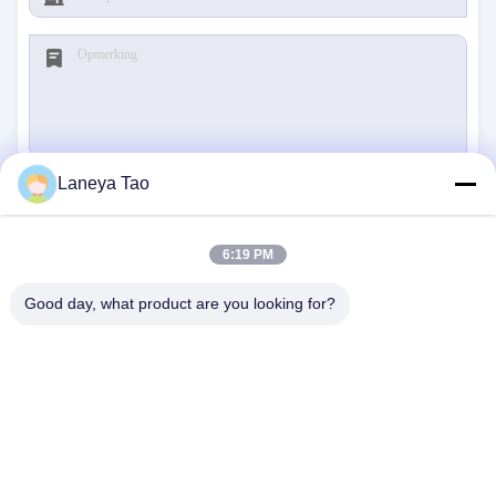
Laneya Tao
Verzenden
6:19 PM
Good day, what product are you looking for?
NEEM CONTACT MET ONS
OP
Adres:
Kamer 1205-1207, Nanguang gebouw,
Huafu Road, Futian District, Shenzhen,
Guangdong, China