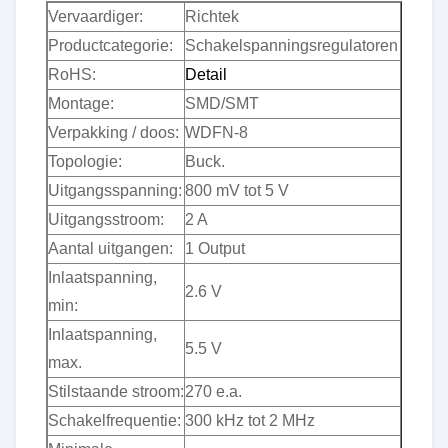
Vervaardiger:
Richtek
Productcategorie:
Schakelspanningsregulatoren
RoHS:
Detail
Montage:
SMD/SMT
Verpakking / doos:
WDFN-8
Topologie:
Buck.
Uitgangsspanning:
800 mV tot 5 V
Uitgangsstroom:
2 A
Aantal uitgangen:
1 Output
Inlaatspanning,
2.6 V
min:
Inlaatspanning,
5.5 V
max.
Stilstaande stroom:
270 e.a.
Schakelfrequentie:
300 kHz tot 2 MHz