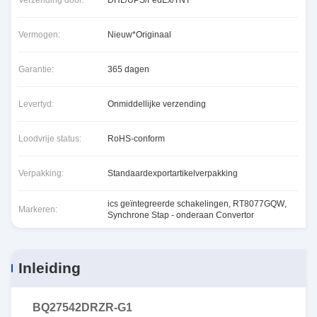
Verzending door:
DHL/UPS/FedEx/TNT
Vermogen:
Nieuw*Originaal
Garantie:
365 dagen
Levertyd:
Onmiddellijke verzending
Loodvrije status:
RoHS-conform
Verpakking:
Standaardexportartikelverpakking
ics geïntegreerde schakelingen
,
RT8077GQW
,
Markeren:
Synchrone Stap - onderaan Convertor
Inleiding
BQ27542DRZR-G1