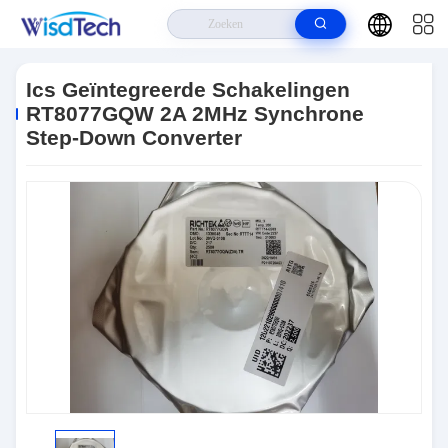
Huis
>
Producten
>
IC's Voor Geïntegreerde Schakelingen
>
Ics
Geïntegreerde Schakelingen RT8077GQW 2A 2MHz Synchrone Step-Down
Ics Geïntegreerde Schakelingen
Converter
RT8077GQW 2A 2MHz Synchrone
Step-Down Converter