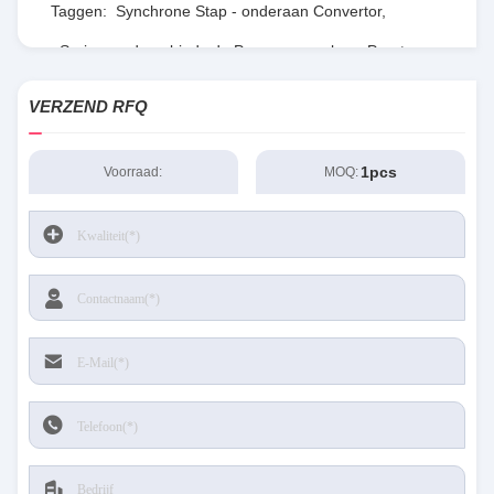
Taggen:
Synchrone Stap - onderaan Convertor
,
Serie van de gebieds de Programmeerbare Poort
,
RT8077GQW
VERZEND RFQ
1pcs
Voorraad:
MOQ: