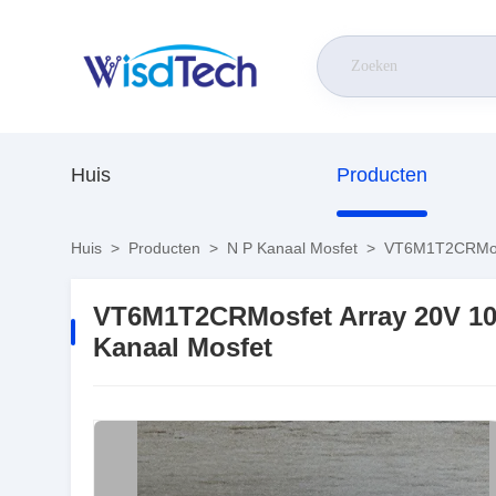
Huis
Producten
Huis
>
Producten
>
N P Kanaal Mosfet
>
VT6M1T2CRMosf
VT6M1T2CRMosfet Array 20V 1
Kanaal Mosfet