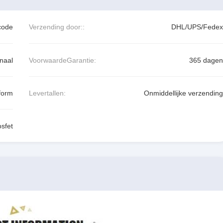
code
Verzending door::
DHL/UPS/Fedex
naal
VoorwaardeGarantie:
365 dagen
form
Levertallen:
Onmiddellijke verzending
sfet