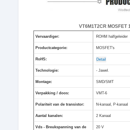
VT6M1T2CR MOSFET 1.
Vervaardiger:
ROHM halfgeleider
Productcategorie:
MOSFET's
RoHS:
Detail
Technologie:
- Jawel.
Montage:
SMD/SMT
Verpakking / doos:
VMT-6
Polariteit van de transistor:
N-kanaal, P-kanaal
Aantal kanalen:
2 Kanaal
Vds - Breukspanning van de
20 V