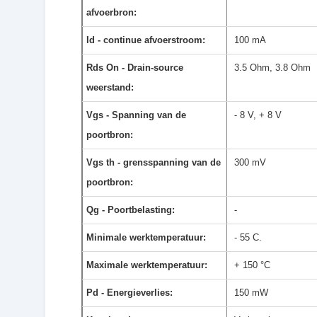
afvoerbron:
Id - continue afvoerstroom:
100 mA
Rds On - Drain-source
3.5 Ohm, 3.8 Ohm
weerstand:
Vgs - Spanning van de
- 8 V, + 8 V
poortbron:
Vgs th - grensspanning van de
300 mV
poortbron:
Qg - Poortbelasting:
-
Minimale werktemperatuur:
- 55 C.
Maximale werktemperatuur:
+ 150 °C
Pd - Energieverlies:
150 mW