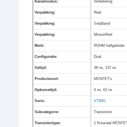
Kanalmodus:
Verbetering
Verpakking:
Reel
Verpakking:
Snijdband
Verpakking:
MouseReel
Merk:
ROHM halfgeleider
Configuratie:
Dual
Valtijd:
38 ns, 137 ns
Productsoort:
MOSFET's
Opkomsttijd:
4 ns, 62 ns
Serie:
VT6M1
Subcategorie:
Transistors
Transistortype:
1 N-kanaal MOSFET