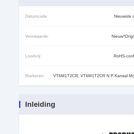
Datumcode:
Nieuwste 
Voorwaarde:
Nieuw*Origi
Loodvrij:
RoHS-con
Markeren:
VT6M1T2CR
,
VT6M1T2CR N P Kanaal Mo
Inleiding