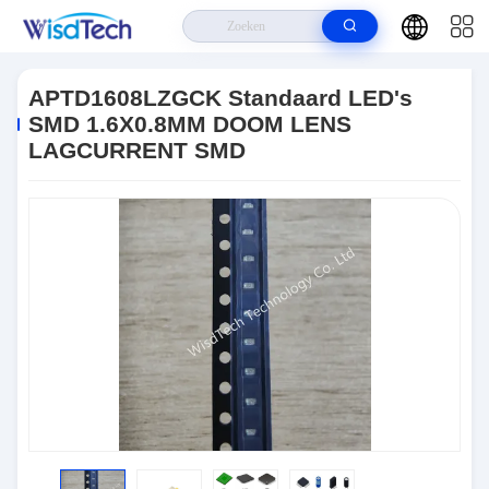
Huis
>
Producten
>
LED's Met Een Hoog Vermogen
>
APTD1608LZGCK
Standaard LED's SMD 1.6X0.8MM DOOM LENS LAGCURRENT SMD
APTD1608LZGCK Standaard LED's
SMD 1.6X0.8MM DOOM LENS
LAGCURRENT SMD