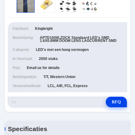
Fabrikant:
Kingbright
Beschrijving:
APTD1608LZGCK Standaard LED's SMD
1.6X0.8MM DOOM LENS LAGCURRENT SMD
Categorie:
LED's met een hoog vermogen
In-Voorraad:
2000 stuks
Prijs:
Email us for details
Betalingswijze:
T/T, Western Union
Verzendmethode:
LCL, AIR, FCL, Express
RFQ
Specificaties