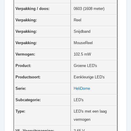
Verpakking / doos:
0603 (1608 meter)
Verpakking:
Reel
Verpakking:
Snijdband
Verpakking:
MouseReel
Vermogen:
102.5 mW
Product:
Groene LED's
Productsoort:
Eenkleurige LED's
Serie:
HeliDome
Subcategorie:
LED's
Type:
LED's met een laag
vermogen
Vf - Vooruitspanning:
2.65 V