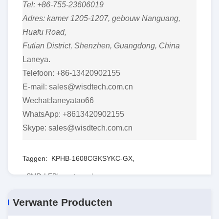
Tel: +86-755-23606019
Adres: kamer 1205-1207, gebouw Nanguang,
Huafu Road,
Futian District, Shenzhen, Guangdong, China
Laneya.
Telefoon: +86-13420902155
E-mail: sales@wisdtech.com.cn
Wechat:laneyatao66
WhatsApp: +8613420902155
Skype: sales@wisdtech.com.cn
Taggen:
KPHB-1608CGKSYKC-GX
,
SMD-LED's met een hoog vermogen
,
LBT67C-P2R1-35-Z
Verwante Producten