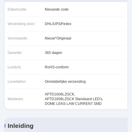
Datumcode:
Nieuwste code
Verzending door::
DHL/UPS/Fedex
Voorwaarde:
Nieuw*Originaal
Garantie:
365 dagen
Loodvrij:
RoHS-conform
Levertallen:
Onmiddellijke verzending
APTD1608LZGCK
,
Markeren:
APTD1608LZGCK Standaard LED's
,
DOME LENS LAW CURRENT SMD
Inleiding