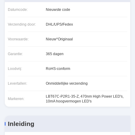
Datumcode:
Nieuwste code
Verzending door:
DHL/UPS/Fedex
Voorwaarde:
Nieuw*Originaal
Garantie:
365 dagen
Loodvrij:
RoHS-conform
Levertallen:
Onmiddellijke verzending
LBT67C-P2R1-35-Z
,
470nm High Power LED's
,
Markeren:
10mA hoogvermogen LED's
Inleiding