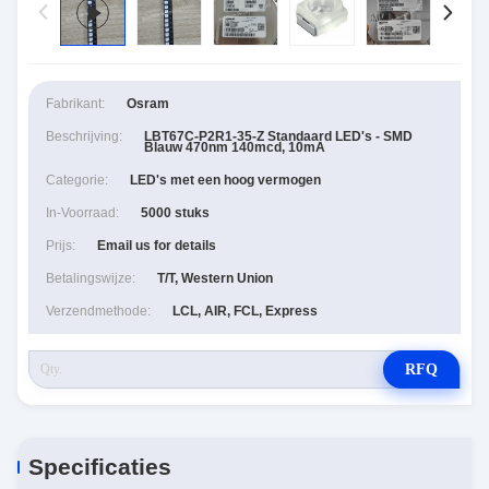
Fabrikant:
Osram
Beschrijving:
LBT67C-P2R1-35-Z Standaard LED's - SMD
Blauw 470nm 140mcd, 10mA
Categorie:
LED's met een hoog vermogen
In-Voorraad:
5000 stuks
Prijs:
Email us for details
Betalingswijze:
T/T, Western Union
Verzendmethode:
LCL, AIR, FCL, Express
RFQ
Specificaties