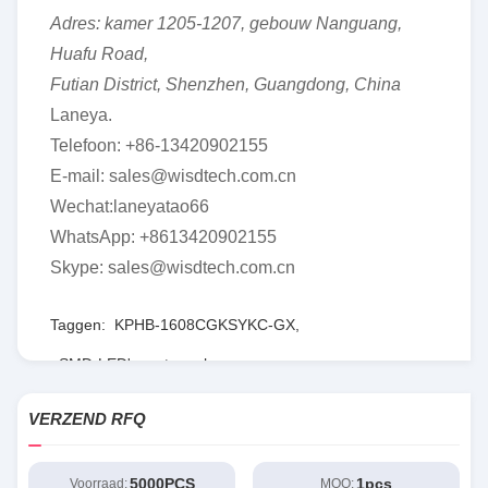
Adres: kamer 1205-1207, gebouw Nanguang,
Huafu Road,
Futian District, Shenzhen, Guangdong, China
Laneya.
Telefoon: +86-13420902155
E-mail: sales@wisdtech.com.cn
Wechat:laneyatao66
WhatsApp: +8613420902155
Skype: sales@wisdtech.com.cn
Taggen:
KPHB-1608CGKSYKC-GX
,
SMD-LED's met een hoog vermogen
,
LBT67C-P2R1-35-Z
VERZEND RFQ
5000PCS
1pcs
Voorraad:
MOQ: