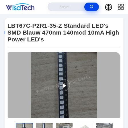
Huis
>
Producten
>
LED's Met Een Hoog Vermogen
>
LBT67C-P2R1-
35-Z Standard LED's SMD Blauw 470nm 140mcd 10mA High Power LED's
LBT67C-P2R1-35-Z Standard LED's
SMD Blauw 470nm 140mcd 10mA High
Power LED's