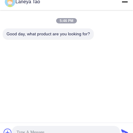
Laneya Tao
Verzenden
5:46 PM
Good day, what product are you looking for?
NEEM CONTACT MET ONS
OP
Adres:
Kamer 1205-1207, Nanguang gebouw,
Huafu Road, Futian District, Shenzhen,
Guangdong, China
E-Mail:
sales@wisdtech.com.cn
Telefoon:
86-0755-23606019
Privacybeleid |
China Goede kwaliteit IC's voor geïntegreerde
schakelingen Leverancier. Copyright © 2023-2026 Wisdtech Technology