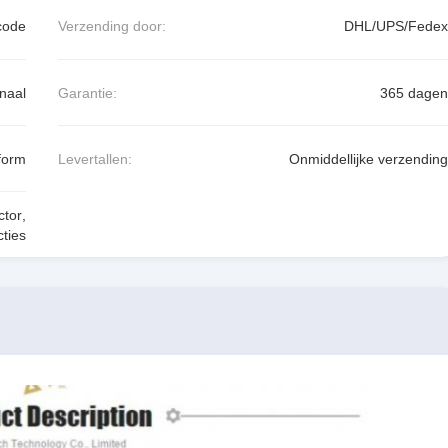
code
Verzending door:
DHL/UPS/Fedex
naal
Garantie:
365 dagen
form
Levertallen:
Onmiddellijke verzending
tor
,
ties