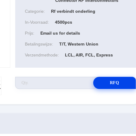
Connector RF Interconnectors
Categorie:
Rf verbindt onderling
In-Voorraad:
4500pcs
Prijs:
Email us for details
Betalingswijze:
T/T, Western Union
Verzendmethode:
LCL, AIR, FCL, Express
RFQ