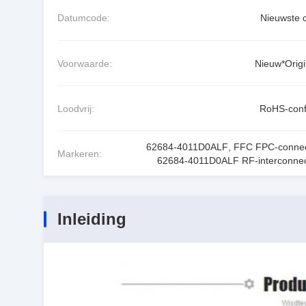
Datumcode:
Nieuwste 
Voorwaarde:
Nieuw*Origi
Loodvrij:
RoHS-con
62684-4011D0ALF
,
FFC FPC-connec
Markeren:
62684-4011D0ALF RF-interconnec
Inleiding