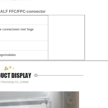
0ALF FFC/FPC-connector
re connectoren met hoge
ingsmodules