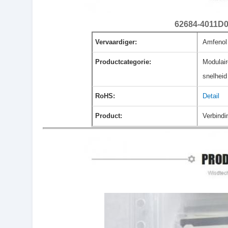
62684-4011D
Vervaardiger:
Amfenol
Productcategorie:
Modulai
snelheid
RoHS:
Detail
Product:
Verbind