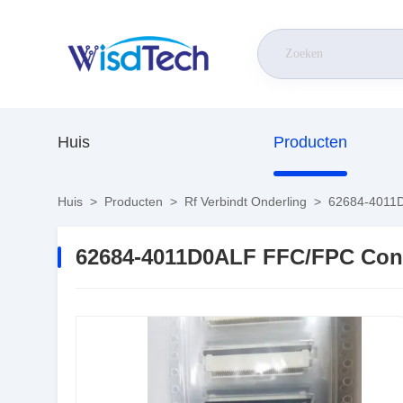
Huis
Producten
Huis
>
Producten
>
Rf Verbindt Onderling
>
62684-4011D
62684-4011D0ALF FFC/FPC Conn