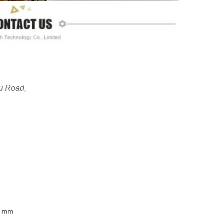
u Road,
 mm