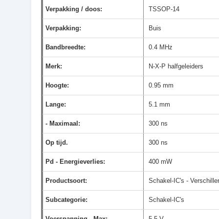
Verpakking / doos:
TSSOP-14
Verpakking:
Buis
Bandbreedte:
0.4 MHz
Merk:
N-X-P halfgeleiders
Hoogte:
0.95 mm
Lange:
5.1 mm
- Maximaal:
300 ns
Op tijd.
300 ns
Pd - Energieverlies:
400 mW
Productsoort:
Schakel-IC's - Verschill
Subcategorie:
Schakel-IC's
Voerspanning - Max:
5.5 V