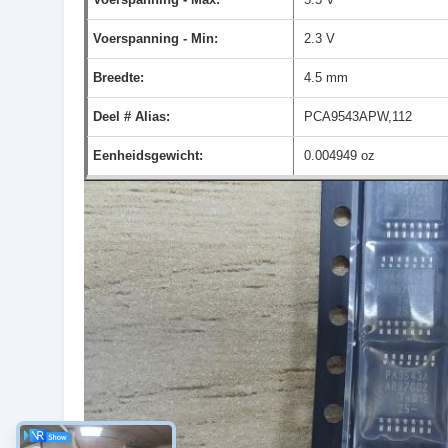
Voerspanning - Min:
2.3 V
Breedte:
4.5 mm
Deel # Alias:
PCA9543APW,112
Eenheidsgewicht:
0.004949 oz