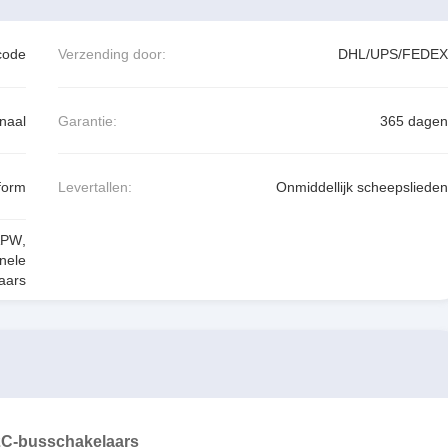
code
Verzending door:
DHL/UPS/FEDEX
naal
Garantie:
365 dagen
form
Levertallen:
Onmiddellijk scheepslieden
APW
,
nele
aars
2C-busschakelaars