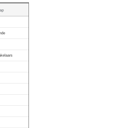
ap
ende
akelaars