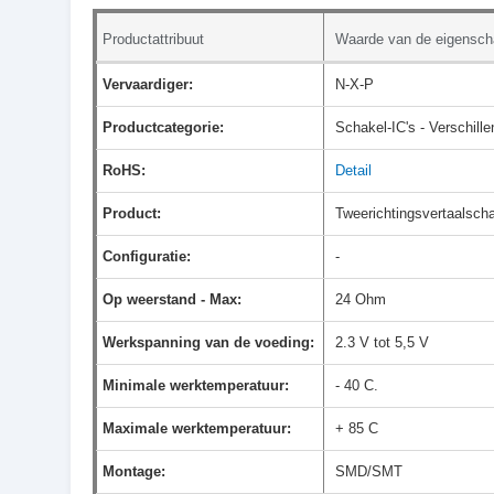
Productattribuut
Waarde van de eigensch
Vervaardiger:
N-X-P
Productcategorie:
Schakel-IC's - Verschill
RoHS:
Detail
Product:
Tweerichtingsvertaalsch
Configuratie:
-
Op weerstand - Max:
24 Ohm
Werkspanning van de voeding:
2.3 V tot 5,5 V
Minimale werktemperatuur:
- 40 C.
Maximale werktemperatuur:
+ 85 C
Montage:
SMD/SMT