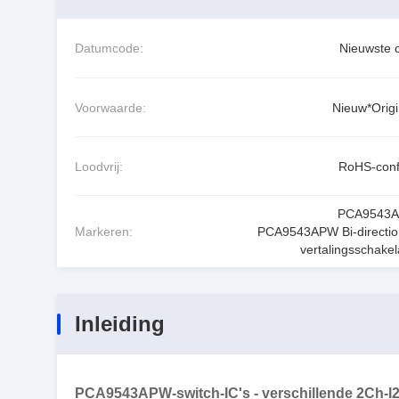
Datumcode:
Nieuwste 
Voorwaarde:
Nieuw*Origi
Loodvrij:
RoHS-con
PCA9543
Markeren:
PCA9543APW Bi-directio
vertalingsschakel
Inleiding
PCA9543APW-switch-IC's - verschillende 2Ch-I