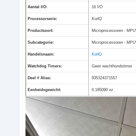
Aantal I/O:
16 I/O
Processorserie:
KorlQ
Productsoort:
Microprocessoren - MPU
Subcategorie:
Microprocessoren - MPU
Handelsnaam:
KorlQ
Watchdog Timers:
Geen wachthondstimer
Deel # Alias:
935324371557
Eenheidsgewicht:
0.185090 oz.