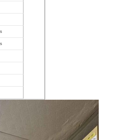
's
's