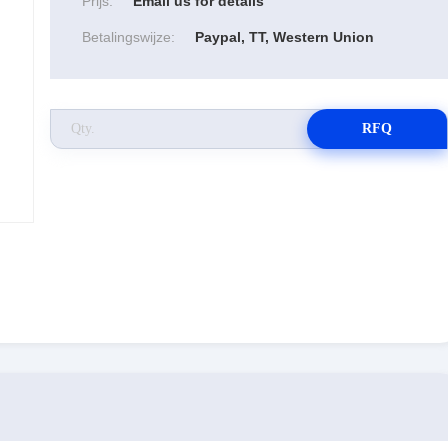
Prijs:
Email us for details
Betalingswijze:
Paypal, TT, Western Union
RFQ