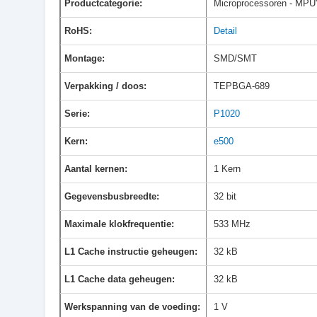
Productcategorie:
Microprocessoren - MPU
RoHS:
Detail
Montage:
SMD/SMT
Verpakking / doos:
TEPBGA-689
Serie:
P1020
Kern:
e500
Aantal kernen:
1 Kern
Gegevensbusbreedte:
32 bit
Maximale klokfrequentie:
533 MHz
L1 Cache instructie geheugen:
32 kB
L1 Cache data geheugen:
32 kB
Werkspanning van de voeding:
1 V