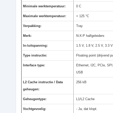
Minimale werktemperatuur:
0 C
Maximale werktemperatuur:
+ 125 °C
Verpakking:
Tray
Merk:
N-X-P halfgeleiders
In-/uitspanning:
1.5 V, 1.8 V, 2.5 V, 3.3 V
Type instructie:
Floating point (drijvend p
Interface type:
Ethernet, I2C, PCIe, SP
USB
L2 Cache instructie / Data
256 kB
geheugen:
Geheugentype:
L1/L2 Cache
Vochtgevoelig:
- Ja, dat klopt.