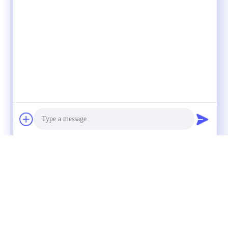
Photo
Video Call
Audio Call