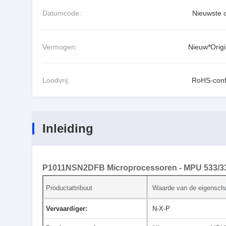
Datumcode:
Nieuwste 
Vermogen:
Nieuw*Origi
Loodvrij:
RoHS-con
Inleiding
P1011NSN2DFB Microprocessoren - MPU 533/33
Productattribuut
Waarde van de eigensch
Vervaardiger:
N-X-P