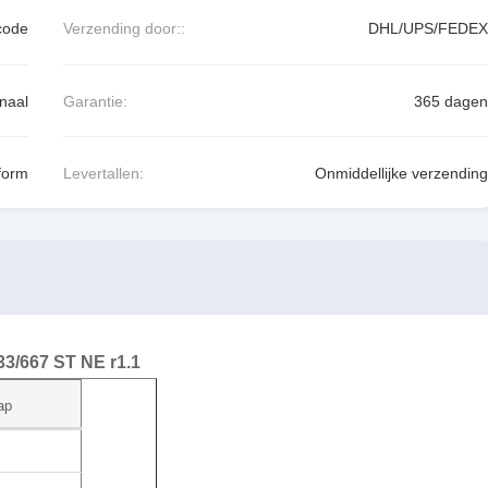
code
Verzending door::
DHL/UPS/FEDEX
naal
Garantie:
365 dagen
form
Levertallen:
Onmiddellijke verzending
3/667 ST NE r1.1
ap