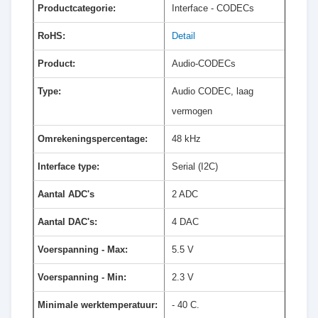
Productcategorie:
Interface - CODECs
RoHS:
Detail
Product:
Audio-CODECs
Type:
Audio CODEC, laag
vermogen
Omrekeningspercentage:
48 kHz
Interface type:
Serial (I2C)
Aantal ADC's
2 ADC
Aantal DAC's:
4 DAC
Voerspanning - Max:
5.5 V
Voerspanning - Min:
2.3 V
Minimale werktemperatuur:
- 40 C.