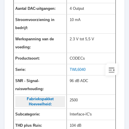
Aantal DAC-uitgangen:
4 Output
Stroomvoorziening in
10 mA
bedrijf:
Werkspanning van de
2.3 V tot 5,5 V
voeding:
Productsoort:
CODECs
Serie:
TWL6040
SNR - Signal-
96 dB ADC
ruisverhouding:
Fabriekspakket
2500
Hoeveelheid:
Subcategorie:
Interface-IC's
THD plus Ruis:
104 dB