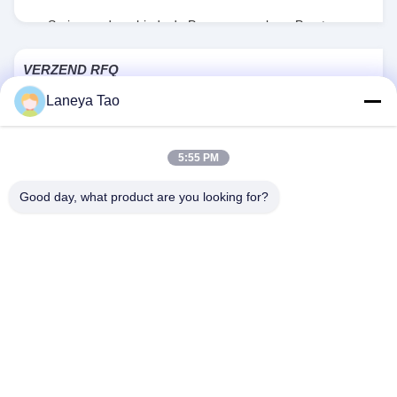
Serie van de gebieds de Programmeerbare Poort
,
RT8077GQW
VERZEND RFQ
Laneya Tao
1PCS
Voorraad:
MOQ:
5:55 PM
Good day, what product are you looking for?