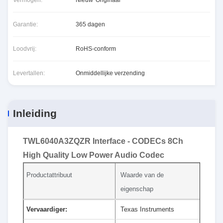
Vermogen:
Nieuw*Originaal
Garantie:
365 dagen
Loodvrij:
RoHS-conform
Levertallen:
Onmiddellijke verzending
Inleiding
TWL6040A3ZQZR Interface - CODECs 8Ch
High Quality Low Power Audio Codec
Productattribuut
Waarde van de
eigenschap
Vervaardiger:
Texas Instruments