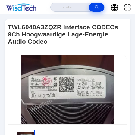
Huis
>
Producten
>
IC's Voor Geïntegreerde Schakelingen
>
TWL6040A3ZQZR Interface CODECs 8Ch Hoogwaardige Lage-Energie
TWL6040A3ZQZR Interface CODECs
Audio Codec
8Ch Hoogwaardige Lage-Energie
Audio Codec