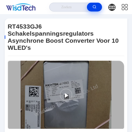
Huis
>
Producten
>
IC's Voor Geïntegreerde Schakelingen
>
RT4533GJ6 Schakelspanningsregulators Asynchrone Boost Converter Voor
RT4533GJ6
10 WLED's
Schakelspanningsregulators
Asynchrone Boost Converter Voor 10
WLED's