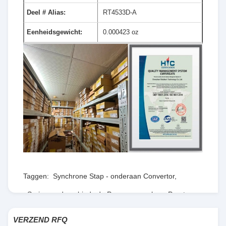
Deel # Alias:
RT4533D-A
Eenheidsgewicht:
0.000423 oz
Taggen:
Synchrone Stap - onderaan Convertor
,
Serie van de gebieds de Programmeerbare Poort
,
RT8077GQW
VERZEND RFQ