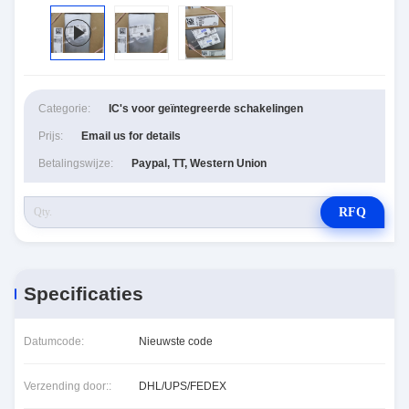
Categorie:
IC's voor geïntegreerde schakelingen
Prijs:
Email us for details
Betalingswijze:
Paypal, TT, Western Union
RFQ
Specificaties
Datumcode:
Nieuwste code
Verzending door::
DHL/UPS/FEDEX