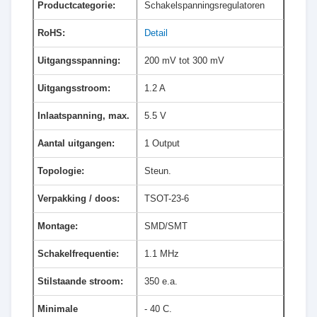
Productcategorie:
Schakelspanningsregulatoren
RoHS:
Detail
Uitgangsspanning:
200 mV tot 300 mV
Uitgangsstroom:
1.2 A
Inlaatspanning, max.
5.5 V
Aantal uitgangen:
1 Output
Topologie:
Steun.
Verpakking / doos:
TSOT-23-6
Montage:
SMD/SMT
Schakelfrequentie:
1.1 MHz
Stilstaande stroom:
350 e.a.
Minimale
- 40 C.