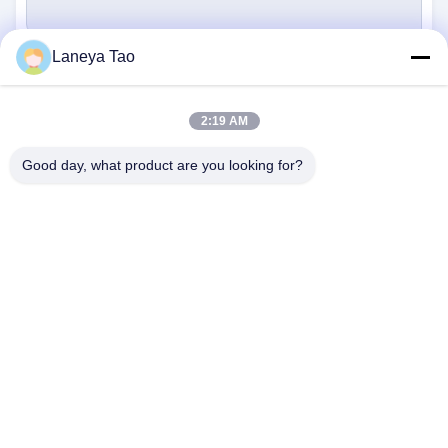
Laneya Tao
Verzenden
2:19 AM
Good day, what product are you looking for?
NEEM CONTACT MET ONS
OP
Adres:
Kamer 1205-1207, Nanguang gebouw,
Huafu Road, Futian District, Shenzhen,
Guangdong, China
E-Mail:
sales@wisdtech.com.cn
Telefoon:
86-0755-23606019