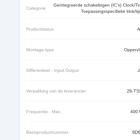
Geïntegreerde schakelingen (IC's) Clock/Ti
Categorie:
Toepassingsspecifieke klok/tij
Productstatus:
A
Montage-type:
Oppervl
Differentieel - Input:Output:
J
Verpakking van de leverancier:
28-T
Frequentie - Max.:
400
Basisproductnummer:
9D