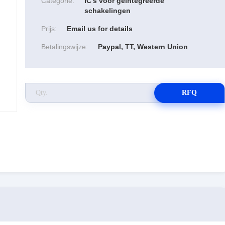
Categorie:
IC's voor geïntegreerde
schakelingen
Prijs:
Email us for details
Betalingswijze:
Paypal, TT, Western Union
RFQ