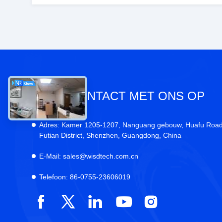
NEEM CONTACT MET ONS OP
Adres:
Kamer 1205-1207, Nanguang gebouw, Huafu Road
Futian District, Shenzhen, Guangdong, China
E-Mail:
sales@wisdtech.com.cn
Telefoon:
86-0755-23606019