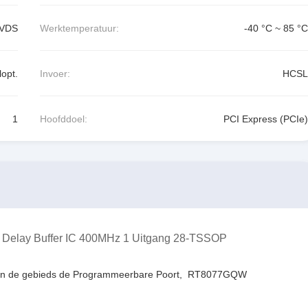
LVDS
Werktemperatuur:
-40 °C ~ 85 °C
lopt.
Invoer:
HCSL
1
Hoofddoel:
PCI Express (PCIe)
ero Delay Buffer IC 400MHz 1 Uitgang 28-TSSOP
an de gebieds de Programmeerbare Poort
,
RT8077GQW