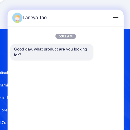
Laneya Tao
5:03 AM
Good day, what product are you looking 
OVER ONS
for?
tische Sensoren
Over ons
ramische condensatoren
ISO-Certificaat
-inducteurs
Kwaliteitscontrole
ipresistoren
Privacybeleid
D's met een hoog vermogen
Hulpcentrum