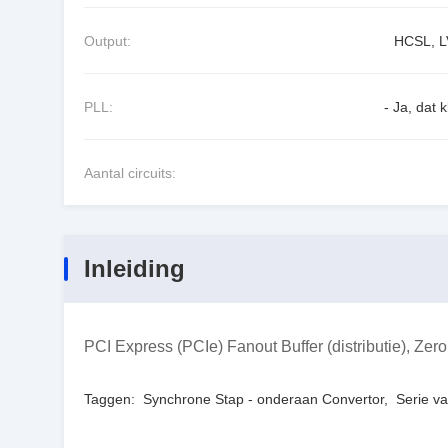
Output:
HCSL, 
PLL:
- Ja, dat k
Aantal circuits:
Inleiding
PCI Express (PCIe) Fanout Buffer (distributie), Z
Taggen:
Synchrone Stap - onderaan Convertor
,
Serie v