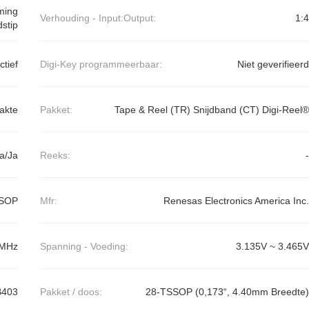
ming
Verhouding - Input:Output:
1:4
dstip
ctief
Digi-Key programmeerbaar:
Niet geverifieerd
akte
Pakket:
Tape & Reel (TR) Snijdband (CT) Digi-Reel®
a/Ja
Reeks:
-
SSOP
Mfr:
Renesas Electronics America Inc.
 MHz
Spanning - Voeding:
3.135V ~ 3.465V
B403
Pakket / doos:
28-TSSOP (0,173“, 4.40mm Breedte)