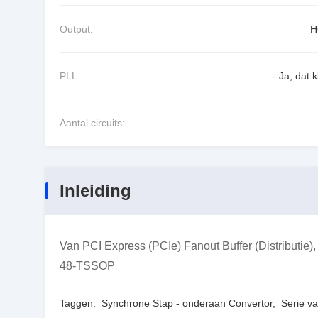
Output:
H
PLL:
- Ja, dat k
Aantal circuits:
Inleiding
Van PCI Express (PCIe) Fanout Buffer (Distributie),
48-TSSOP
Taggen:
Synchrone Stap - onderaan Convertor
,
Serie v