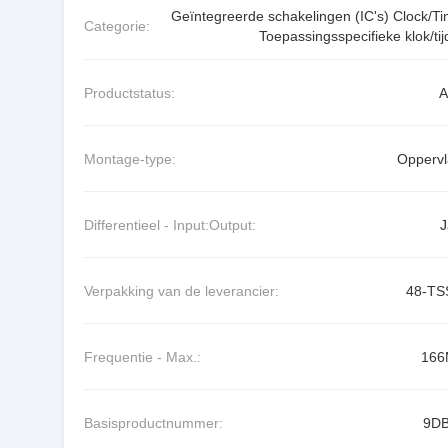
Geïntegreerde schakelingen (IC's) Clock/Ti
Categorie:
Toepassingsspecifieke klok/tij
Productstatus:
A
Montage-type:
Oppervl
Differentieel - Input:Output:
J
Verpakking van de leverancier:
48-T
Frequentie - Max.:
166
Basisproductnummer:
9D