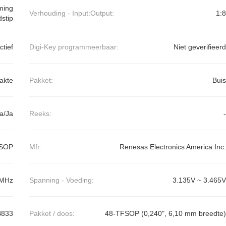
ming
Verhouding - Input:Output:
1:8
dstip
ctief
Digi-Key programmeerbaar:
Niet geverifieerd
akte
Pakket:
Buis
a/Ja
Reeks:
-
SSOP
Mfr:
Renesas Electronics America Inc.
MHz
Spanning - Voeding:
3.135V ~ 3.465V
B833
Pakket / doos:
48-TFSOP (0,240", 6,10 mm breedte)