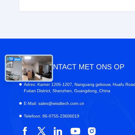
NEEM CONTACT MET ONS OP
Adres:
Kamer 1205-1207, Nanguang gebouw, Huafu Road
Futian District, Shenzhen, Guangdong, China
E-Mail:
sales@wisdtech.com.cn
Telefoon:
86-0755-23606019