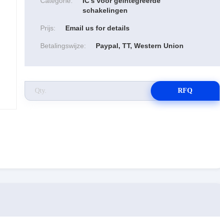
Categorie:
IC's voor geïntegreerde
schakelingen
Prijs:
Email us for details
Betalingswijze:
Paypal, TT, Western Union
RFQ