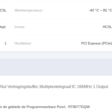
CSL
Werktemperatuur:
-40 °C ~ 85 °C
lopt.
Invoer:
HCSL
1
Hoofddoel:
PCI Express (PCIe)
 Nul Vertragingsbuffer, Multiplextelegraaf IC 166MHz 1 Output
an de gebieds de Programmeerbare Poort
,
RT8077GQW