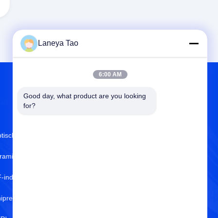
Laneya Tao
6:00 AM
Good day, what product are you looking 
OVER ONS
for?
tische Sensoren
Over ons
ramische condensatoren
ISO-Certificaat
-inducteurs
Kwaliteitscontrole
ipresistoren
Privacybeleid