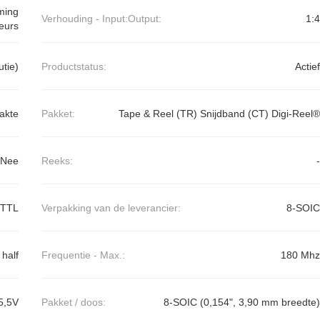
ming
Verhouding - Input:Output:
1:4
eurs
utie)
Productstatus:
Actief
akte
Pakket:
Tape & Reel (TR) Snijdband (CT) Digi-Reel®
/Nee
Reeks:
-
VTTL
Verpakking van de leverancier:
8-SOIC
 half
Frequentie - Max.:
180 Mhz
5,5V
Pakket / doos:
8-SOIC (0,154", 3,90 mm breedte)