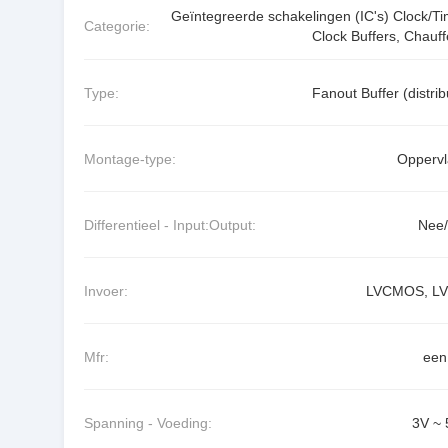
Geïntegreerde schakelingen (IC's) Clock/Ti
Categorie:
Clock Buffers, Chauff
Type:
Fanout Buffer (distrib
Montage-type:
Oppervl
Differentieel - Input:Output:
Nee
Invoer:
LVCMOS, L
Mfr:
een
Spanning - Voeding:
3V ~ 