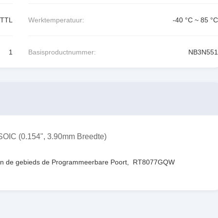
VTTL
Werktemperatuur:
-40 °C ~ 85 °C
1
Basisproductnummer:
NB3N551
8-SOIC (0.154", 3.90mm Breedte)
an de gebieds de Programmeerbare Poort
,
RT8077GQW