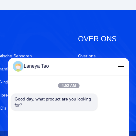
OVER ONS
tische Sensoren
Over ons
Laneya Tao
ramische condensatoren
ISO-Certificaat
-inducteurs
Kwaliteitscontrole
4:52 AM
ipresistoren
Privacybeleid
Good day, what product are you looking 
for?
D's met een hoog vermogen
Hulpcentrum