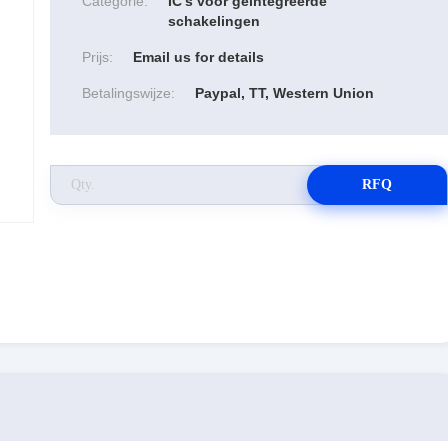
Categorie:
IC's voor geïntegreerde
schakelingen
Prijs:
Email us for details
Betalingswijze:
Paypal, TT, Western Union
RFQ